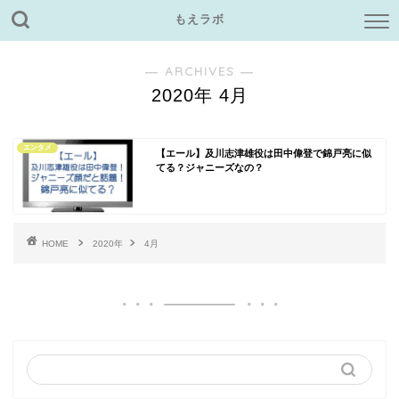
もえラボ
― ARCHIVES ―
2020年 4月
エンタメ
【エール】及川志津雄役は田中偉登で錦戸亮に似
てる？ジャニーズなの？
HOME
2020年
4月